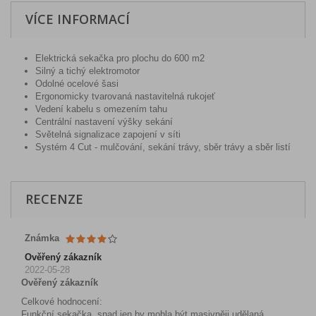
VÍCE INFORMACÍ
Elektrická sekačka pro plochu do 600 m2
Silný a tichý elektromotor
Odolné ocelové šasi
Ergonomicky tvarovaná nastavitelná rukojeť
Vedení kabelu s omezením tahu
Centrální nastavení výšky sekání
Světelná signalizace zapojení v síti
Systém 4 Cut - mulčování, sekání trávy, sběr trávy a sběr listí
RECENZE
Známka
Ověřený zákazník
2022-05-28
Ověřený zákazník
Celkové hodnocení:
Funkční sekačka, snad jen by mohla být masivněji udělaná