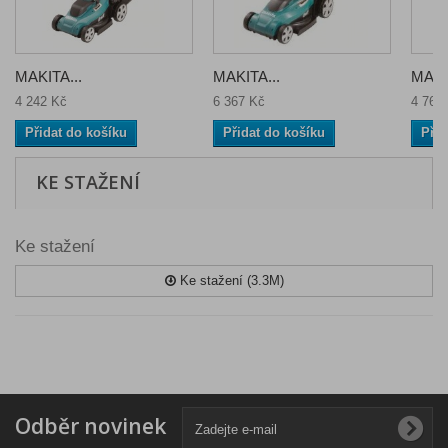
MAKITA...
MAKITA...
MAKI
4 242 Kč
6 367 Kč
4 760
Přidat do košíku
Přidat do košíku
Přid
KE STAŽENÍ
Ke stažení
Ke stažení (3.3M)
Odběr novinek