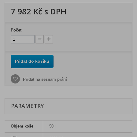
7 982 Kč
s DPH
Počet
Přidat do košíku
Přidat na seznam přání
PARAMETRY
Objem koše
50 l