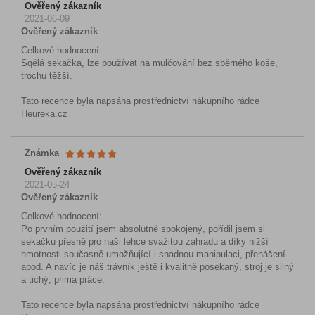
Ověřený zákazník
2021-06-09
Ověřený zákazník
Celkové hodnocení:
Sqělá sekačka, lze používat na mulčování bez sběrného koše,
trochu těžší.
Tato recence byla napsána prostřednictví nákupního rádce
Heureka.cz
Známka
Ověřený zákazník
2021-05-24
Ověřený zákazník
Celkové hodnocení:
Po prvním použití jsem absolutně spokojený, pořídil jsem si
sekačku přesně pro naši lehce svažitou zahradu a díky nižší
hmotnosti současně umožňující i snadnou manipulaci, přenášení
apod. A navíc je náš trávník ještě i kvalitně posekaný, stroj je silný
a tichý, prima práce.
Tato recence byla napsána prostřednictví nákupního rádce