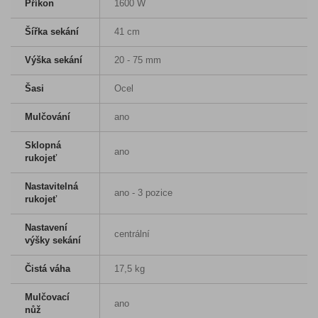
Příkon
1600 W
Šířka sekání
41 cm
Výška sekání
20 - 75 mm
Šasi
Ocel
Mulčování
ano
Sklopná
ano
rukojeť
Nastavitelná
ano - 3 pozice
rukojeť
Nastavení
centrální
výšky sekání
Čistá váha
17,5 kg
Mulčovací
ano
nůž