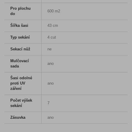
Pro plochu
600 m2
do
Šířka šasi
43 cm
Typ sekání
4 cut
Sekací nůž
ne
Mulčovací
ano
sada
Šasi odolné
proti UV
ano
záření
Počet výšek
7
sekání
Zásuvka
ano