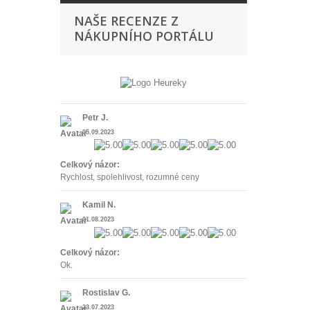
NAŠE RECENZE Z
NÁKUPNÍHO PORTÁLU
Petr J.
05.09.2023
Celkový názor:
Rychlost, spolehlivost, rozumné ceny
Kamil N.
01.08.2023
Celkový názor:
Ok.
Rostislav G.
23.07.2023