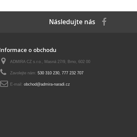
Následujte nás
Informace o obchodu
ADMIRA CZ s.r.o., Masná 27/9, Brno, 602 00
Zavolejte nám:
530 310 230, 777 232 707
E-mail:
obchod@admira-naradi.cz