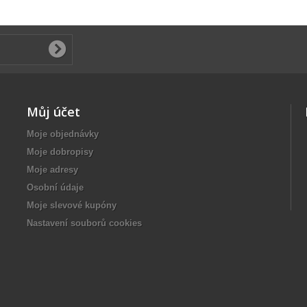
Můj účet
Moje objednávky
Moje dobropisy
Moje adresy
Osobní údaje
Moje slevové kupóny
Nastavení souborů cookies