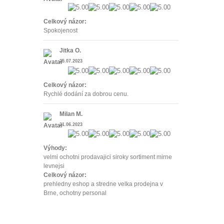
Celkový názor:
Spokojenost
Jitka O.
25.07.2023
Celkový názor:
Rychlé dodání za dobrou cenu.
Milan M.
21.06.2023
Výhody:
velmi ochotni prodavajici siroky sortiment mirne
levnejsi
Celkový názor:
prehledny eshop a stredne velka prodejna v
Brne, ochotny personal