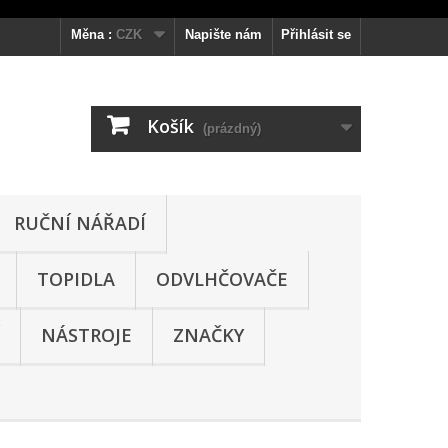
Měna :
CZK
Napište nám
Přihlásit se
Košík
(prázdný)
RUČNÍ NÁŘADÍ
TOPIDLA
ODVLHČOVAČE
NÁSTROJE
ZNAČKY