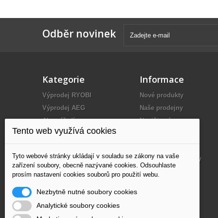
Odběr novinek
Kategorie
Informace
Výprodej RYOBI
Nové produkty
Výprodej AEG
Naše prodejny
Aku nářadí
Napište nám
Tento web využívá cookies
Elektrické nářadí
O nás
Benzínové nářadí
Dodání
Tyto webové stránky ukládají v souladu se zákony na vaše
Kompresory
Obchodní podmínky
zařízení soubory, obecně nazývané cookies. Odsouhlaste
Měřící technika
Partneři
prosím nastavení cookies souborů pro použití webu.
Ruční nářadí
Mapa stránek
Nezbytně nutné soubory cookies
Nástroje
Analytické soubory cookies
Příslušenství