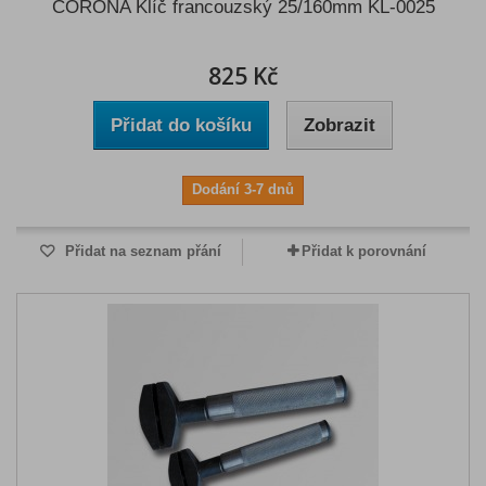
CORONA Klíč francouzský 25/160mm KL-0025
825 Kč
Přidat do košíku
Zobrazit
Dodání 3-7 dnů
Přidat na seznam přání
Přidat k porovnání