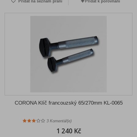
Přidat na seznam přání
Přidat k porovnání
CORONA Klíč francouzský 65/270mm KL-0065
3
Komentář(e)
1 240 Kč