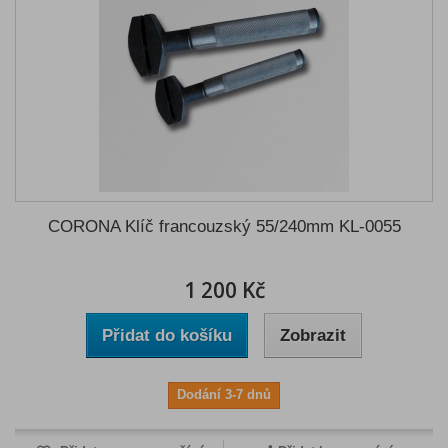
CORONA Klíč francouzský 55/240mm KL-0055
1 200 Kč
Přidat do košíku
Zobrazit
Dodání 3-7 dnů