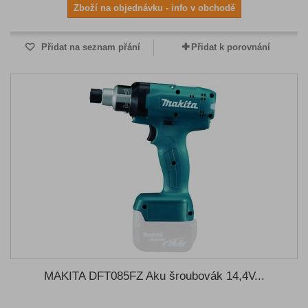
Zboží na objednávku - info v obchodě
Přidat na seznam přání
Přidat k porovnání
MAKITA DFT085FZ Aku šroubovák 14,4V...