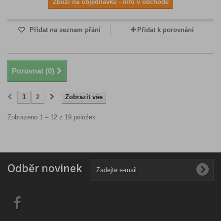
Zboží na objednávku - info v obchodě
Přidat na seznam přání
Přidat k porovnání
Porovnat (
0
)
1
2
Zobrazit vše
Zobrazeno 1 – 12 z 19 položek
Odběr novinek