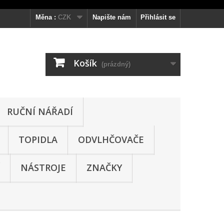
Měna :
CZK
Napište nám
Přihlásit se
Košík
(prázdný)
RUČNÍ NÁŘADÍ
TOPIDLA
ODVLHČOVAČE
NÁSTROJE
ZNAČKY