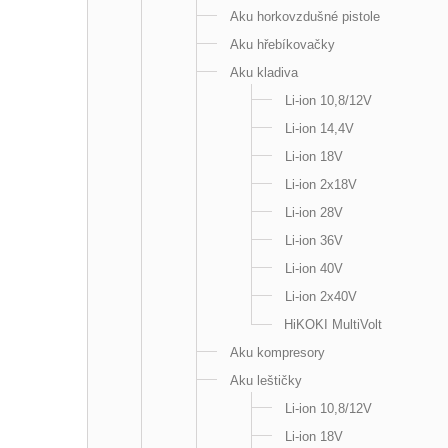
Aku horkovzdušné pistole
Aku hřebíkovačky
Aku kladiva
Li-ion 10,8/12V
Li-ion 14,4V
Li-ion 18V
Li-ion 2x18V
Li-ion 28V
Li-ion 36V
Li-ion 40V
Li-ion 2x40V
HiKOKI MultiVolt
Aku kompresory
Aku leštičky
Li-ion 10,8/12V
Li-ion 18V