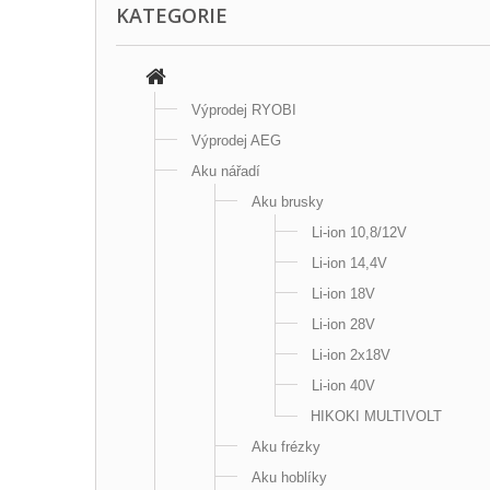
KATEGORIE
Výprodej RYOBI
Výprodej AEG
Aku nářadí
Aku brusky
Li-ion 10,8/12V
Li-ion 14,4V
Li-ion 18V
Li-ion 28V
Li-ion 2x18V
Li-ion 40V
HIKOKI MULTIVOLT
Aku frézky
Aku hoblíky