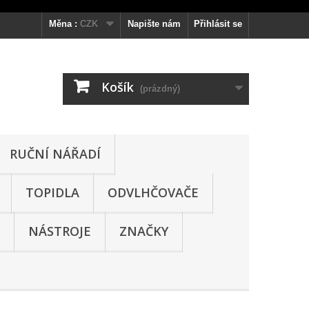
Měna :
CZK
Napište nám
Přihlásit se
Košík
(prázdný)
RUČNÍ NÁŘADÍ
TOPIDLA
ODVLHČOVAČE
NÁSTROJE
ZNAČKY