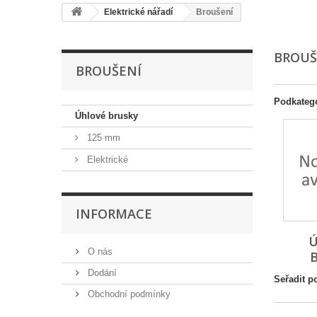
Elektrické nářadí
Broušení
BROU
BROUŠENÍ
Podkateg
Úhlové brusky
125 mm
Elektrické
INFORMACE
Ú
O nás
Dodání
Seřadit p
Obchodní podmínky