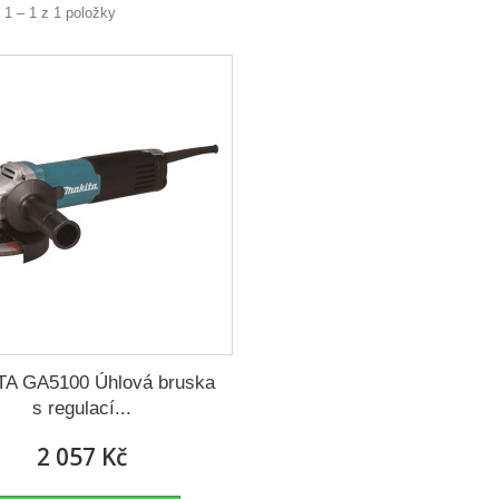
 1 – 1 z 1 položky
A GA5100 Úhlová bruska
s regulací...
2 057 Kč