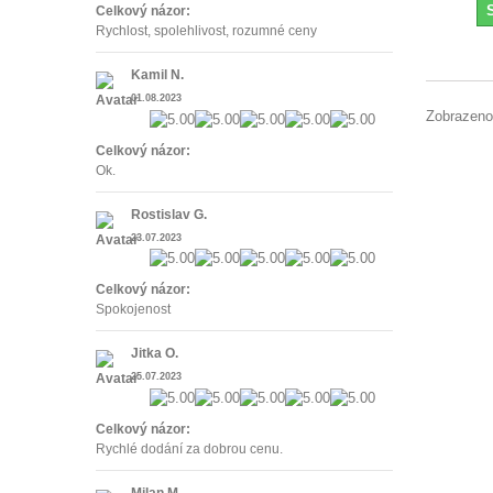
Celkový názor:
Rychlost, spolehlivost, rozumné ceny
Kamil N.
01.08.2023
Zobrazeno
Celkový názor:
Ok.
Rostislav G.
23.07.2023
Celkový názor:
Spokojenost
Jitka O.
25.07.2023
Celkový názor:
Rychlé dodání za dobrou cenu.
Milan M.