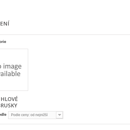
ŠENÍ
orie
HLOVÉ
BRUSKY
odle
Podle ceny: od nejnižší