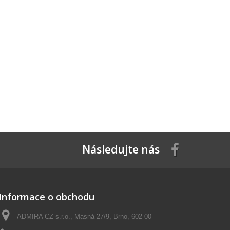
Následujte nás
Informace o obchodu
ADMIRA CZ s.r.o., Masná 27/9, Brno, 602 00