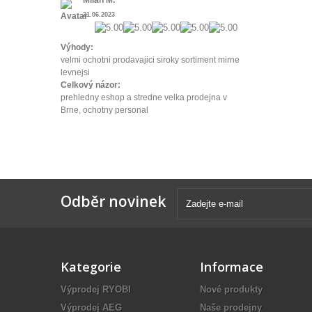
21.06.2023
Výhody:
velmi ochotni prodavajici siroky sortiment mirne
levnejsi
Celkový názor:
prehledny eshop a stredne velka prodejna v
Brne, ochotny personal
Odběr novinek
Kategorie
Informace
Výprodej RYOBI
Nové produkty
Výprodej AEG
Naše prodejny