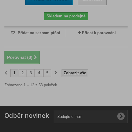
Skladem na prodejně
Přidat na seznam přání
Přidat k porovnání
Porovnat (
0
)
1
2
3
4
5
Zobrazit vše
Zobrazeno 1 – 12 z 53 položek
Odběr novinek