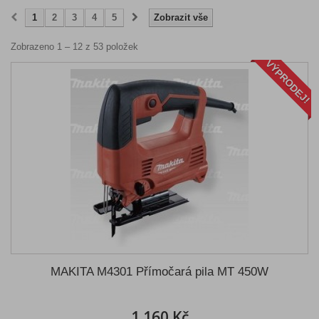
1
2
3
4
5
Zobrazit vše
Zobrazeno 1 – 12 z 53 položek
VÝPRODEJ!
MAKITA M4301 Přímočará pila MT 450W
1 160 Kč