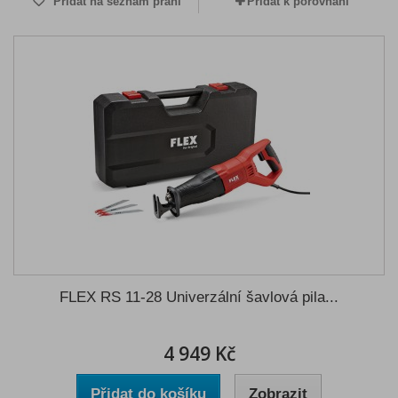
Přidat na seznam přání
Přidat k porovnání
FLEX RS 11-28 Univerzální šavlová pila...
4 949 Kč
Přidat do košíku
Zobrazit