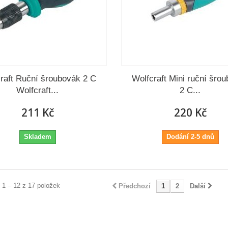
raft Ruční šroubovák 2 C
Wolfcraft Mini ruční šro
Wolfcraft...
2 C...
211 Kč
220 Kč
Skladem
Dodání 2-5 dnů
 1 – 12 z 17 položek
Předchozí
1
2
Další