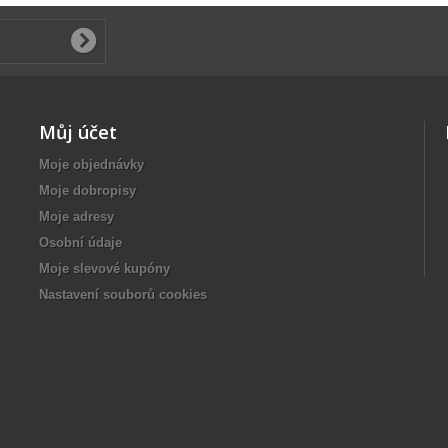
Můj účet
Moje objednávky
Moje dobropisy
Moje adresy
Osobní údaje
Moje slevové kupóny
Nastavení souborů cookies