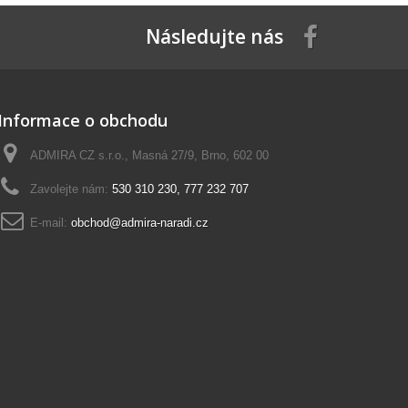
Následujte nás
Informace o obchodu
ADMIRA CZ s.r.o., Masná 27/9, Brno, 602 00
Zavolejte nám:
530 310 230, 777 232 707
E-mail:
obchod@admira-naradi.cz