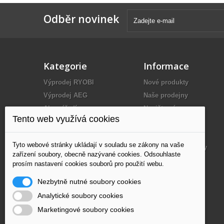
Odběr novinek
Kategorie
Informace
Výprodej RYOBI
Nové produkty
Výprodej AEG
Naše prodejny
Aku nářadí
Napište nám
Tento web využívá cookies
Elektrické nářadí
O nás
Benzínové nářadí
Dodání
Tyto webové stránky ukládají v souladu se zákony na vaše
Kompresory
Obchodní podmínky
zařízení soubory, obecně nazývané cookies. Odsouhlaste
Měřící technika
Partneři
prosím nastavení cookies souborů pro použití webu.
Ruční nářadí
Mapa stránek
Nezbytně nutné soubory cookies
Nástroje
Analytické soubory cookies
Příslušenství
Marketingové soubory cookies
Elektrocentrály