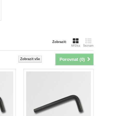
Zobrazit:
Mřížka
Seznam
Zobrazit vše
Porovnat (
0
)