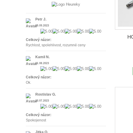
Petr J.
05.09.2023
HO
Celkový názor:
Rychlost, spolehlivost, rozumné ceny
Kamil N.
01.08.2023
Celkový názor:
Ok.
Rostislav G.
23.07.2023
Celkový názor:
Spokojenost
Jitka O.