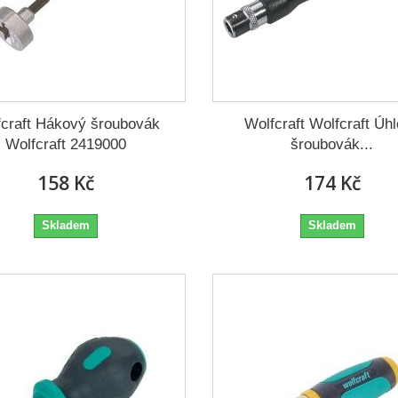
fcraft Hákový šroubovák
Wolfcraft Wolfcraft Úh
Wolfcraft 2419000
šroubovák...
158 Kč
174 Kč
Skladem
Skladem