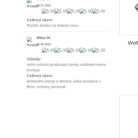
25.07.2023
Celkový názor:
Rychlé dodání za dobrou cenu.
Milan M.
Wol
21.06.2023
Výhody:
velmi ochotni prodavajici siroky sortiment mirne
levnejsi
Celkový názor:
prehledny eshop a stredne velka prodejna v
Brne, ochotny personal