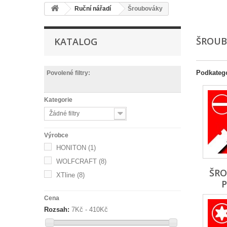
Ruční nářadí
Šroubováky
ŠROU
KATALOG
Podkateg
Povolené filtry:
Kategorie
Žádné filtry
Výrobce
HONITON
(1)
WOLFCRAFT
(8)
ŠR
XTline
(8)
Cena
Rozsah:
7Kč - 410Kč