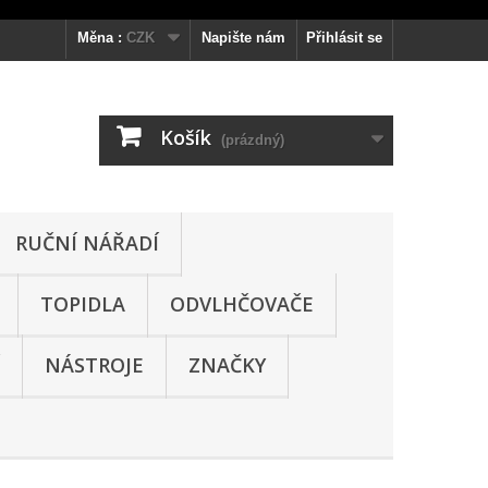
Měna :
CZK
Napište nám
Přihlásit se
Košík
(prázdný)
RUČNÍ NÁŘADÍ
TOPIDLA
ODVLHČOVAČE
NÁSTROJE
ZNAČKY