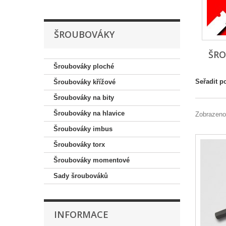
ŠROUBOVÁKY
ŠR
Šroubováky ploché
Seřadit p
Šroubováky křížové
Šroubováky na bity
Šroubováky na hlavice
Zobrazeno
Šroubováky imbus
Šroubováky torx
Šroubováky momentové
Sady šroubováků
INFORMACE