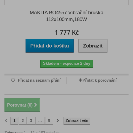
MAKITA BO4557 Vibrační bruska
112x100mm,180W
1 777 Kč
Přidat do košíku
Zobrazit
Skladem - expedice 2 dny
Přidat na seznam přání
Přidat k porovnání
Porovnat (
0
)
1
2
3
...
9
Zobrazit vše
Zobrazeno 1 – 12 z 102 položek