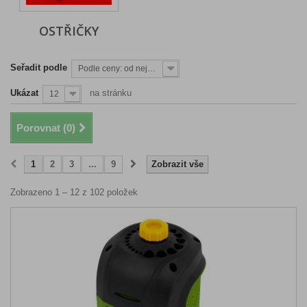
OSTŘIČKY
Seřadit podle
Podle ceny: od nejnižší
Ukázat
na stránku
12
Porovnat (
0
)
1
2
3
...
9
Zobrazit vše
Zobrazeno 1 – 12 z 102 položek