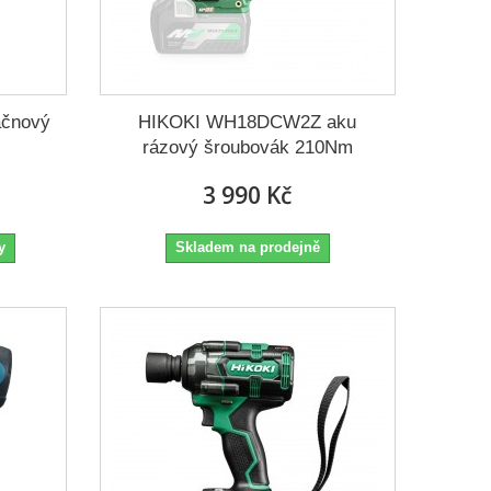
čnový
HIKOKI WH18DCW2Z aku
rázový šroubovák 210Nm
3 990 Kč
y
Skladem na prodejně