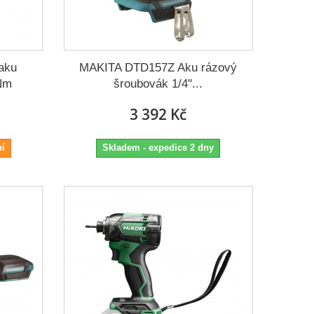
aku
MAKITA DTD157Z Aku rázový
Nm
šroubovák 1/4"...
3 392 Kč
ní
Skladem - expedice 2 dny