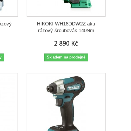
ázový
HIKOKI WH18DDW2Z aku
rázový šroubovák 140Nm
2 890 Kč
y
Skladem na prodejně