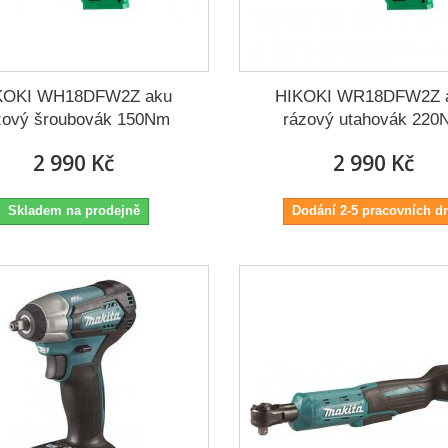
KOKI WH18DFW2Z aku
HIKOKI WR18DFW2Z 
zový šroubovák 150Nm
rázový utahovák 220
2 990 Kč
2 990 Kč
Skladem na prodejně
Dodání 2-5 pracovních d