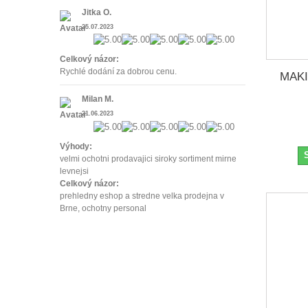
Jitka O.
25.07.2023
Celkový názor:
Rychlé dodání za dobrou cenu.
MAKI
Milan M.
21.06.2023
Výhody:
velmi ochotni prodavajici siroky sortiment mirne
levnejsi
Celkový názor:
prehledny eshop a stredne velka prodejna v
Brne, ochotny personal