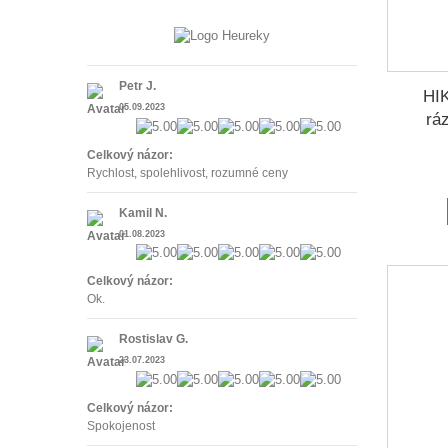
Petr J.
HI
05.09.2023
rá
Celkový názor:
Rychlost, spolehlivost, rozumné ceny
Kamil N.
01.08.2023
Celkový názor:
Ok.
Rostislav G.
23.07.2023
Celkový názor:
Spokojenost