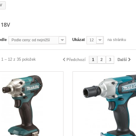
8V
 18V
odle
Ukázat
na stránku
Podle ceny: od nejnižší
12
 1 – 12 z 35 položek
Předchozí
1
2
3
Další