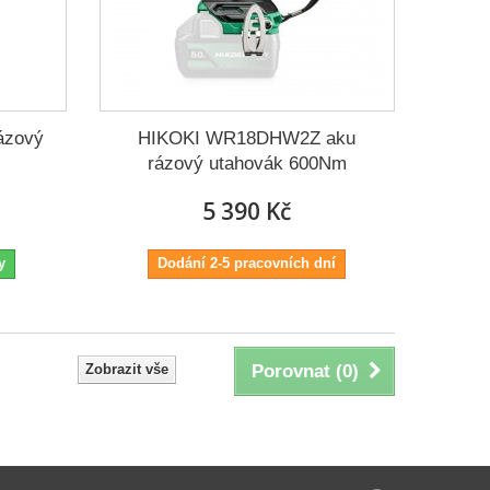
ázový
HIKOKI WR18DHW2Z aku
rázový utahovák 600Nm
5 390 Kč
y
Dodání 2-5 pracovních dní
Zobrazit vše
Porovnat (
0
)