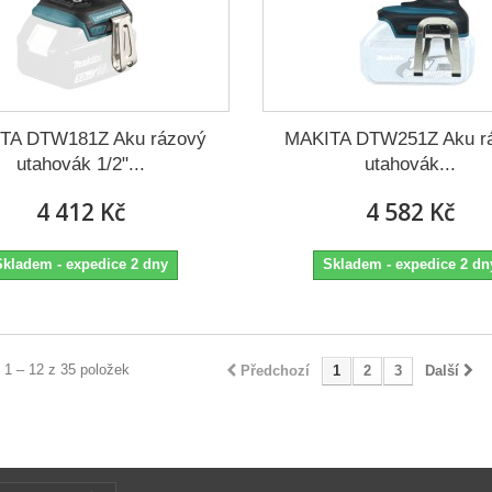
TA DTW181Z Aku rázový
MAKITA DTW251Z Aku r
utahovák 1/2"...
utahovák...
4 412 Kč
4 582 Kč
Skladem - expedice 2 dny
Skladem - expedice 2 dn
 1 – 12 z 35 položek
Předchozí
1
2
3
Další