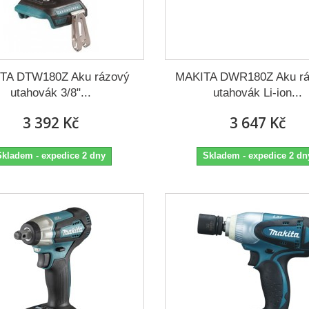
TA DTW180Z Aku rázový
MAKITA DWR180Z Aku rá
utahovák 3/8"...
utahovák Li-ion...
3 392 Kč
3 647 Kč
Skladem - expedice 2 dny
Skladem - expedice 2 dn