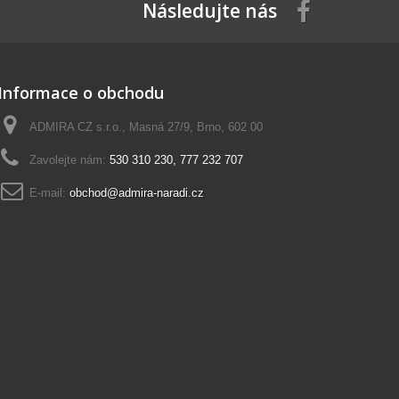
Následujte nás
Informace o obchodu
ADMIRA CZ s.r.o., Masná 27/9, Brno, 602 00
Zavolejte nám:
530 310 230, 777 232 707
E-mail:
obchod@admira-naradi.cz