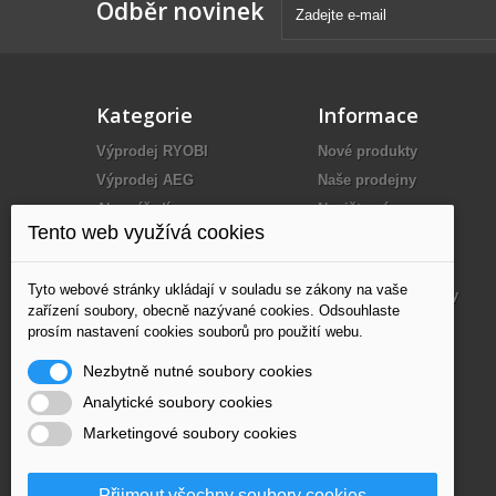
Odběr novinek
Kategorie
Informace
Výprodej RYOBI
Nové produkty
Výprodej AEG
Naše prodejny
Aku nářadí
Napište nám
Tento web využívá cookies
Elektrické nářadí
O nás
Benzínové nářadí
Dodání
Tyto webové stránky ukládají v souladu se zákony na vaše
Kompresory
Obchodní podmínky
zařízení soubory, obecně nazývané cookies. Odsouhlaste
Měřící technika
Partneři
prosím nastavení cookies souborů pro použití webu.
Ruční nářadí
Mapa stránek
Nezbytně nutné soubory cookies
Nástroje
Analytické soubory cookies
Příslušenství
Marketingové soubory cookies
Elektrocentrály
Blokové pily
Přijmout všechny soubory cookies