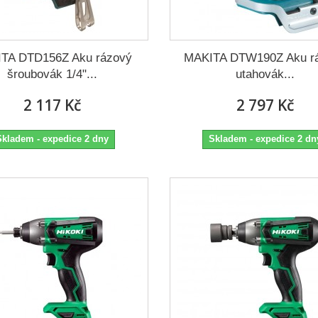
TA DTD156Z Aku rázový
MAKITA DTW190Z Aku r
šroubovák 1/4"...
utahovák...
2 117 Kč
2 797 Kč
Skladem - expedice 2 dny
Skladem - expedice 2 dn