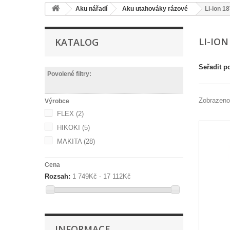
Aku nářadí
Aku utahováky rázové
Li-ion 1
LI-ION
KATALOG
Seřadit p
Povolené filtry:
Zobrazeno
Výrobce
FLEX
(2)
HIKOKI
(5)
MAKITA
(28)
Cena
Rozsah:
1 749Kč - 17 112Kč
INFORMACE