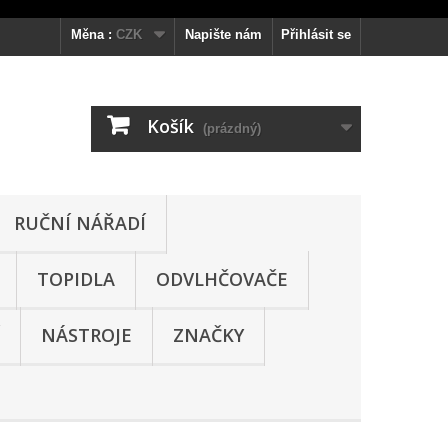
Měna :
CZK
Napište nám
Přihlásit se
Košík
(prázdný)
RUČNÍ NÁŘADÍ
TOPIDLA
ODVLHČOVAČE
NÁSTROJE
ZNAČKY