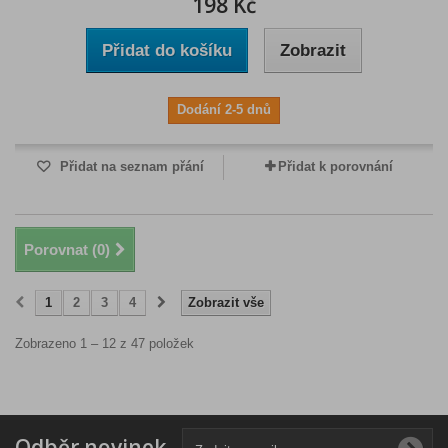
198 Kč
Přidat do košíku
Zobrazit
Dodání 2-5 dnů
Přidat na seznam přání
Přidat k porovnání
Porovnat (
0
)
1
2
3
4
Zobrazit vše
Zobrazeno 1 – 12 z 47 položek
Odběr novinek