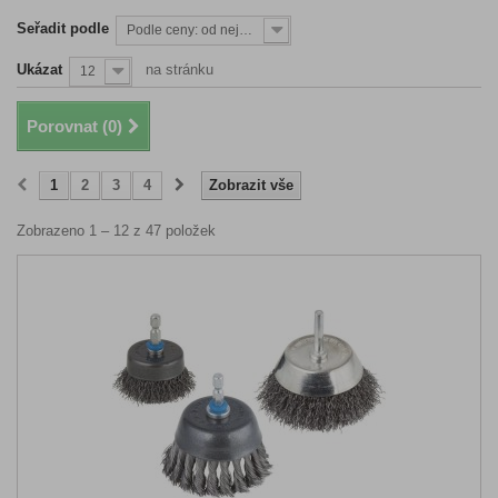
Seřadit podle
Podle ceny: od nejnižší
Ukázat
na stránku
12
Porovnat (
0
)
1
2
3
4
Zobrazit vše
Zobrazeno 1 – 12 z 47 položek