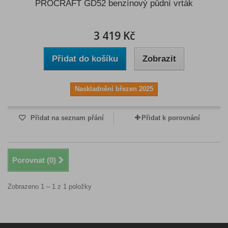
PROCRAFT GD52 benzínový půdní vrták
3 419 Kč
Přidat do košíku
Zobrazit
Naskladnění březen 2025
Přidat na seznam přání
Přidat k porovnání
Porovnat (
0
)
Zobrazeno 1 – 1 z 1 položky