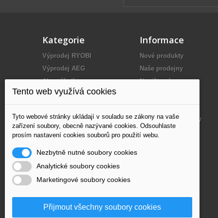
Kategorie
Informace
Výprodej RYOBI
Nové produkty
Výprodej AEG
Naše prodejny
Aku nářadí
Napište nám
Tento web využívá cookies
Elektrické nářadí
O nás
Benzínové nářadí
Dodání
Tyto webové stránky ukládají v souladu se zákony na vaše
Kompresory
Obchodní podmínky
zařízení soubory, obecně nazývané cookies. Odsouhlaste
Měřící technika
Partneři
prosím nastavení cookies souborů pro použití webu.
Ruční nářadí
Mapa stránek
Nezbytně nutné soubory cookies
Nástroje
Analytické soubory cookies
Příslušenství
Marketingové soubory cookies
Elektrocentrály
Blokové pily
Přijmout všechny soubory cookies
Topidla a odvlhčovače