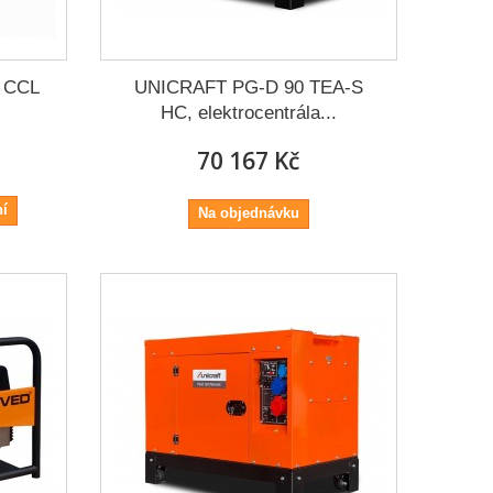
B CCL
UNICRAFT PG-D 90 TEA-S
HC, elektrocentrála...
70 167 Kč
ní
Na objednávku