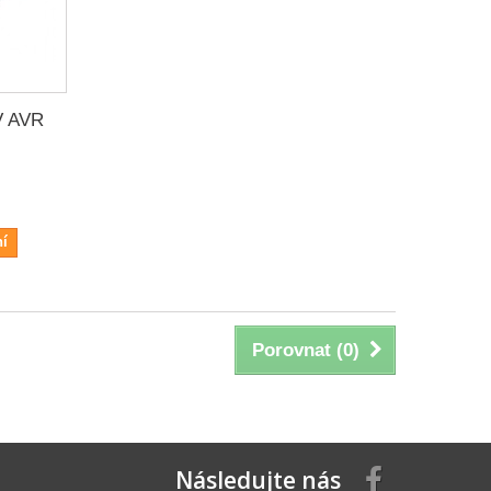
V AVR
ní
Porovnat (
0
)
Následujte nás