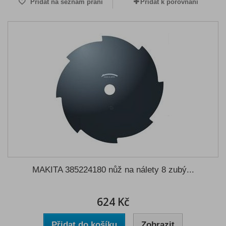
Přidat na seznam přání
Přidat k porovnání
MAKITA 385224180 nůž na nálety 8 zubý...
624 Kč
Přidat do košíku
Zobrazit