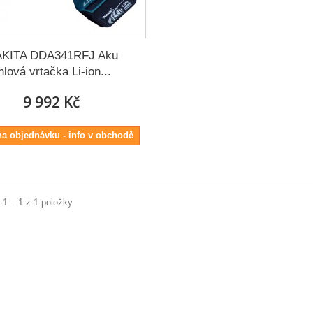
KITA DDA341RFJ Aku
hlová vrtačka Li-ion...
9 992 Kč
na objednávku - info v obchodě
 1 – 1 z 1 položky