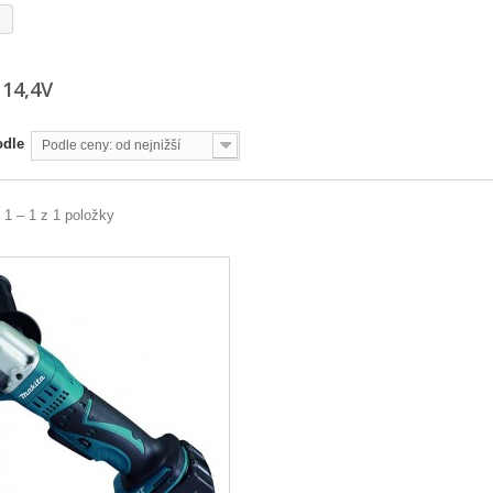
 14,4V
odle
Podle ceny: od nejnižší
 1 – 1 z 1 položky