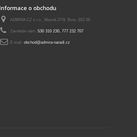
Informace o obchodu
ADMIRA CZ s.r.o., Masná 27/9, Brno, 602 00
Zavolejte nám:
530 310 230, 777 232 707
E-mail:
obchod@admira-naradi.cz