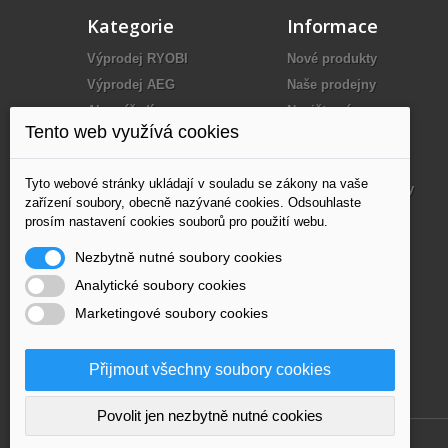
Kategorie
Informace
Výprodej RYOBI
Nové produkty
Výprodej AEG
Naše prodejny
Aku nářadí
Napište nám
Tento web využívá cookies
Elektrické nářadí
O nás
Benzínové nářadí
Dodání
Tyto webové stránky ukládají v souladu se zákony na vaše
Kompresory
Obchodní podmínky
zařízení soubory, obecně nazývané cookies. Odsouhlaste
Měřící technika
Partneři
prosím nastavení cookies souborů pro použití webu.
Ruční nářadí
Mapa stránek
Nezbytně nutné soubory cookies
Nástroje
Analytické soubory cookies
Příslušenství
Marketingové soubory cookies
Elektrocentrály
Blokové pily
Přijmout všechny soubory cookies
Topidla a odvlhčovače
Povolit jen nezbytně nutné cookies
Hosting by Zserver