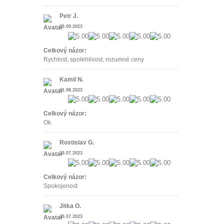
Petr J.
05.09.2023
Celkový názor:
Rychlost, spolehlivost, rozumné ceny
Kamil N.
01.08.2023
Celkový názor:
Ok.
Rostislav G.
23.07.2023
Celkový názor:
Spokojenost
Jitka O.
25.07.2023