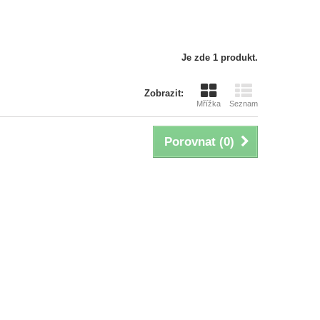
Je zde 1 produkt.
Zobrazit:
Mřížka
Seznam
Porovnat (
0
)