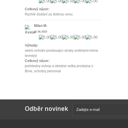
Celkový názor:
Rychlé dodání za dobrou cenu.
Milan M.
21.06.2023
Výhody:
velmi ochotni prodavajici siroky sortiment mirne
levnejsi
Celkový názor:
prehledny eshop a stredne velka prodejna v
Brne, ochotny personal
Odběr novinek