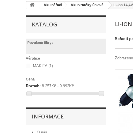
Aku nářadí
Aku vrtačky úhlové
Li-ion 14,4V
LI-ION
KATALOG
Seřadit p
Povolené filtry:
Zobrazeno
Výrobce
MAKITA
(1)
Cena
Rozsah:
8 257Kč - 9 992Kč
INFORMACE
O nás